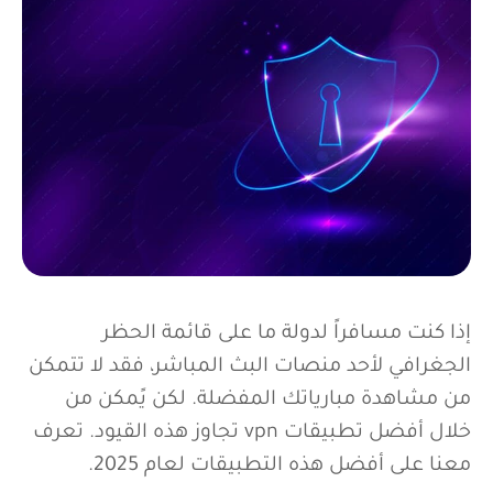
إذا كنت مسافراً لدولة ما على قائمة الحظر
الجغرافي لأحد منصات البث المباشر، فقد لا تتمكن
من مشاهدة مبارياتك المفضلة. لكن يًمكن من
خلال أفضل تطبيقات vpn تجاوز هذه القيود. تعرف