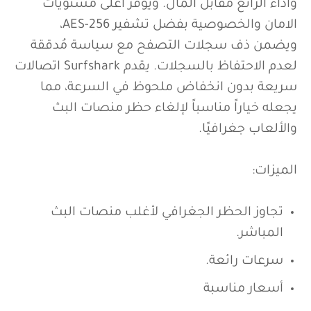
الجغرافي، حيث أنه يجمع بين توفير قيمة ممتازة
وأداء الرائع مقابل المال. ويوفر أعلى مستويات
الامان والخصوصية بفضل تشفير AES-256،
ويضمن ذف سجلات التصفح مع سياسة مُدققة
لعدم الاحتفاظ بالسجلات. يقدم Surfshark اتصالات
سريعة بدون انخفاض ملحوظ في السرعة، مما
يجعله خياراً مناسباً لإلغاء حظر منصات البث
والألعاب جغرافيًا.
الميزات:
تجاوز الحظر الجغرافي لأغلب منصات البث
المباشر.
سرعات رائعة.