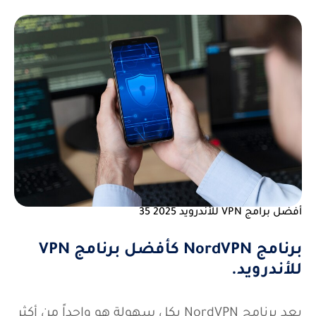
أفضل برامج VPN للأندرويد 2025 35
برنامج NordVPN كأفضل برنامج VPN
للأندرويد.
يعد برنامج NordVPN بكل سهولة هو واحداً من أكثر