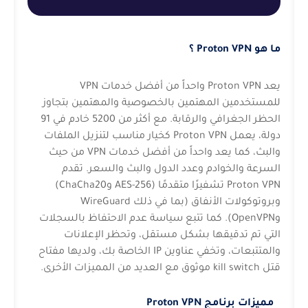
ما هو Proton VPN ؟
يعد Proton VPN واحداً من أفضل خدمات VPN
للمستخدمين المهتمين بالخصوصية والمهتمين بتجاوز
الحظر الجغرافي والرقابة. مع أكثر من 5200 خادم في 91
دولة، يعمل Proton VPN كخيار مناسب لتنزيل الملفات
والبث، كما يعد واحداً من أفضل خدمات VPN من حيث
السرعة والخوادم وعدد الدول والبث والسعر. تقدم
Proton VPN تشفيرًا متقدمًا (AES-256 وChaCha20)
وبروتوكولات الأنفاق (بما في ذلك WireGuard
وOpenVPN). كما تتبع سياسة عدم الاحتفاظ بالسجلات
التي تم تدقيقها بشكل مستقل، وتحظر الإعلانات
والمتتبعات، وتخفي عناوين IP الخاصة بك، ولديها مفتاح
قتل kill switch موثوق مع العديد من المميزات الأخرى.
مميزات برنامج Proton VPN