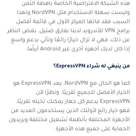
هذه الشبكة الافتراضية الخاصة باهظة الثمن
وليست سهلة الاستخدام مثل NordVPN ولهذا
السبب فقد فاتها المركز الأول في قائمة أفضل
برامج VPN للأندرويد لدينا بفارق ضئيل. بغض النظر
عن ذلك، فهي لا تزال خيارًا رائعًا وتأتي بدعم واسع
إذا كان لديك أجهزة أخرى غير Android أيضًا.
من ينبغي له شراء ExpressVPN؟
كما هو الحال مع NordVPN، يعد ExpressVPN هو
الخيار الأفضل للجميع تقريبًا. ونظرًا لأن
ExpressVPN يدعم كل جهاز يمكنك تخيله تقريبًا،
فهو خيار رائع لأولئك الذين يستخدمون العديد من
الأجهزة المختلفة بأنظمة تشغيل مختلفة ويريدون
الحماية على جميع هذه الأجهزة .