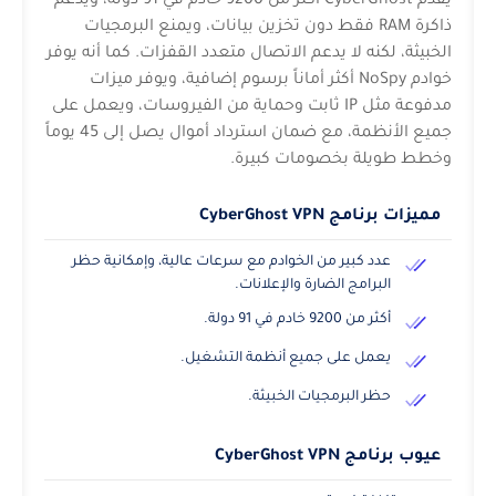
يقدم CyberGhost أكثر من 9200 خادم في 91 دولة، ويدعم
ذاكرة RAM فقط دون تخزين بيانات، ويمنع البرمجيات
الخبيثة، لكنه لا يدعم الاتصال متعدد القفزات. كما أنه يوفر
خوادم NoSpy أكثر أماناً برسوم إضافية، ويوفر ميزات
مدفوعة مثل IP ثابت وحماية من الفيروسات، ويعمل على
جميع الأنظمة، مع ضمان استرداد أموال يصل إلى 45 يوماً
وخطط طويلة بخصومات كبيرة.
مميزات برنامج CyberGhost VPN
عدد كبير من الخوادم مع سرعات عالية، وإمكانية حظر
البرامج الضارة والإعلانات.
أكثر من 9200 خادم في 91 دولة.
يعمل على جميع أنظمة التشغيل.
حظر البرمجيات الخبيثة.
عيوب برنامج CyberGhost VPN