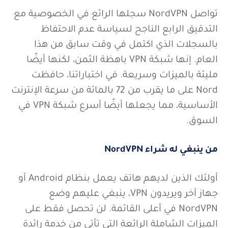
تواصل NordVPN سجلها الرائع في الخصوصية مع
التدقيق الرابع الناجح لسياسة عدم الاحتفاظ
بالسجلات الذي اكتمل في وقت سابق من هذا
العام. إنها شبكة VPN باهظة الثمن، لكنها أيضًا
مليئة بالميزات وسريعة. في اختباراتنا، حافظت
Nord على ما يقرب من 72 بالمائة من سرعة الإنترنت
الأساسية، مما يجعلها أيضًا أسرع شبكة VPN في
السوق.
من ينبغي له شراء NordVPN
أولئك الذين لديهم هاتف يعمل بنظام Android أو
جهاز آخر ويريدون VPN، ينبغي عليهم وضع
NordVPN في أعلى القائمة. لن تحصل فقط على
الميزات الشاملة الرائعة التي تأتي من خدمة رائدة