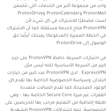
واحد من مجموعة أكبر من الخدمات التي تتضمن
ProtonMail وProtonCalendar وProtonDrive.
لست مضطرًا للاشتراك في كل شيء لأن
ProtonVPN متاح كخدمة مستقلة، كما أن الاشتراك
في الخطة المميزة (المدفوعة) يمنحك أيضًا حق
الوصول إلى ProtonDrive.
في اختبارات السرعة، حافظ ProtonVPN على جزء
كبير من السرعة الأساسية لكنه ليس مثل
ExpressVPN . لدى ProtonVPN عدد كبير من خيارات
البلدان، وسياسة الخصوصية الخاصة بها تقدم كل
الوعود الصحيحة، كما تقدم اتصالات متعددة
القفزات عبر ميزة Secure Core الخاصة بها – وهي
طبقة إضافية من التعتيم مرحب بها للحريصين على
الخصوصية. تبلغ اشتراكات ProtonVPN الشهرية