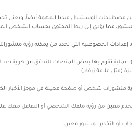
إعادة التغريد (Retweet) / إعادة النشر (Share): مشاركة منشور
 علامة): من مصطلحات الوسشيال ميديا المهمة أيضاً، ويعن
منشور، مما يؤدي إلى ربط المحتوى بحساب الشخص الم
Verificati) (توثيق): عملية تقوم بها بعض المنصات للتحقق من هوية 
ة (مثل علامة زرقاء).