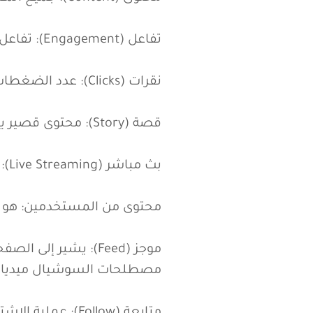
منشور (Post): أي شيء تنشره على وسائل التواصل الاجتماعي (صورة، فيديو، نص، رابط).
محتوى (Content): جميع المعلومات التي تنشرها (صور، فيديوهات، نصوص).
تفاعل (Engagement): تفاعل الجمهور مع منشوراتك، مثل الإعجابات والتعليقات والمشاركات.
نقرات (Clicks): عدد الضغطات على الروابط في منشوراتك.
قصة (Story): محتوى قصير يختفي بعد 24 ساعة.
بث مباشر (Live Streaming): بث فيديو مباشر في الوقت الفعلي.
محتوى من المستخدمين: هو م
موجز (Feed): يشير 