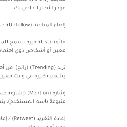
مصطلحات السوشيال ميديا ال
متابعة (Follow
موجز الأخبار الخاص بك.
إلغاء المتابعة (Unfollow): عملية إيقاف الاشتراك في حساب أو صفحة.
قائمة (List): ميز
معين أو أشخاص ذوي اهتمام
ترند (Trending)
بشعبية كبيرة في وقت معين ع
إشارة (Mention
متبوعة باسم المستخدم)، يتم 