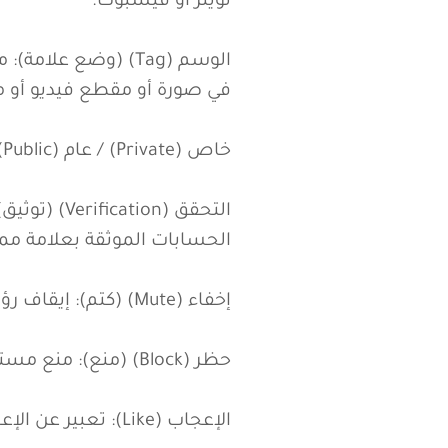
تويتر أو فيسبوك.
الوسم (Tag) (وضع
في صورة أو مقطع فيديو أو 
خاص (Private) / عام (Public): إعدادات الخصوصية التي تحدد من يمكنه رؤية منشوراتك أو ملفك الشخصي.
التحقق (on
الحسابات الموثقة بعلامة مميز
إخفاء (Mute) (كتم): إيقاف رؤية منشورات شخص أو صفحة معينة في موجز الأخبار الخاص بك دون إلغاء المتابعة.
حظر (Block) (منع): منع مستخدم معين من رؤية ملفك الشخصي أو التفاعل معك على منصة ما.