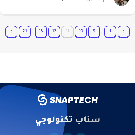
21
…
13
12
11
10
9
…
1
سناب تكنولوجي