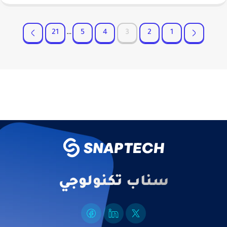
21
…
5
4
3
2
1
سناب تكنولوجي