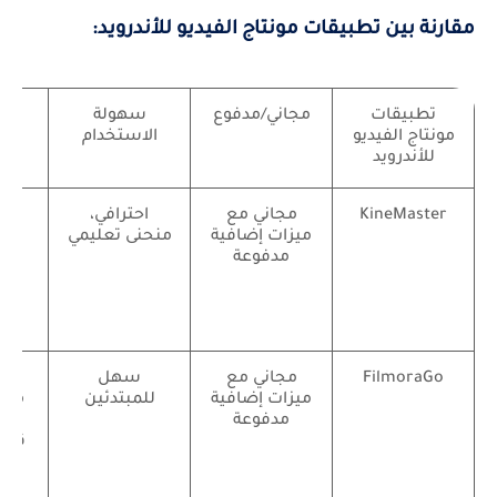
مقارنة بين تطبيقات مونتاج الفيديو للأندرويد:
تطبيقات
مجاني/مدفوع
سهولة
أهم
مونتاج الفيديو
الاستخدام
للأندرويد
KineMaster
مجاني مع
احترافي،
ط
ميزات إضافية
منحنى تعليمي
مدفوعة
كرو
با
م
FilmoraGo
مجاني مع
سهل
أدو
ميزات إضافية
للمبتدئين
متنو
مدفوعة
وت
قوال
م