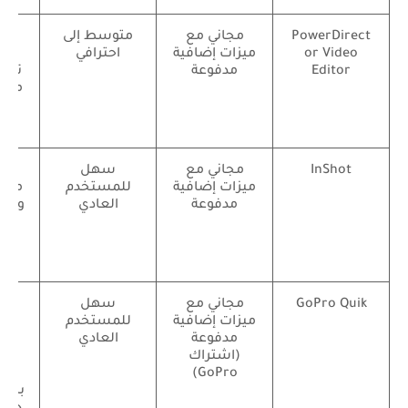
PowerDirect
مجاني مع
متوسط إلى
or Video
ميزات إضافية
احترافي
Editor
مدفوعة
تحو
متحر
فيد
م
InShot
مجاني مع
سهل
أدو
ميزات إضافية
للمستخدم
متكا
مدفوعة
العادي
وتأث
صور
دم
GoPro Quik
مجاني مع
سهل
مز
ميزات إضافية
للمستخدم
ال
مدفوعة
العادي
ا
(اشتراك
سي
GoPro)
بالس