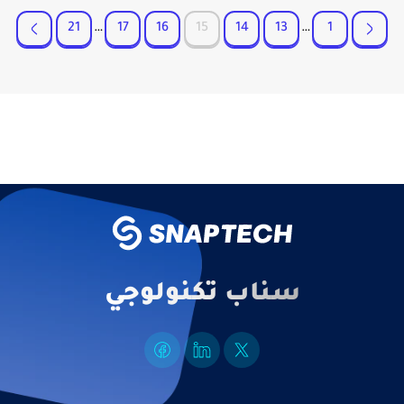
21
…
17
16
15
14
13
…
1
سناب تكنولوجي