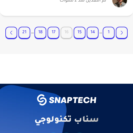
تم التعديل منذ 2 سنوات
21
…
18
17
16
15
14
…
1
سناب تكنولوجي